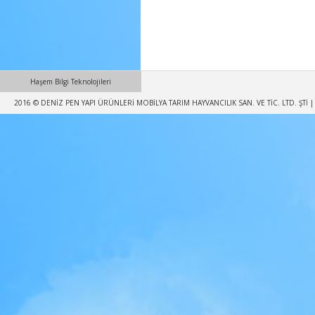
Haşem Bilgi Teknolojileri
2016 © DENİZ PEN YAPI ÜRÜNLERİ MOBİLYA TARIM HAYVANCILIK SAN. VE TİC. LTD. ŞTİ | T